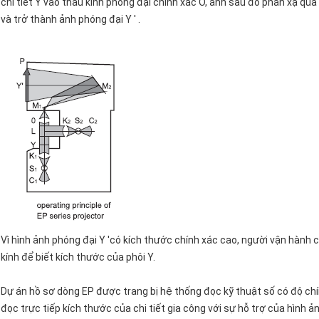
chi tiết Y vào thấu kính phóng đại chính xác O, ảnh sau đó phản xạ qu
và trở thành ảnh phóng đại Y ' .
Vì hình ảnh phóng đại Y 'có kích thước chính xác cao, người vận hành 
kính để biết kích thước của phôi Y.
Dự án hồ sơ dòng EP được trang bị hệ thống đọc kỹ thuật số có độ ch
đọc trực tiếp kích thước của chi tiết gia công với sự hỗ trợ của hình ả