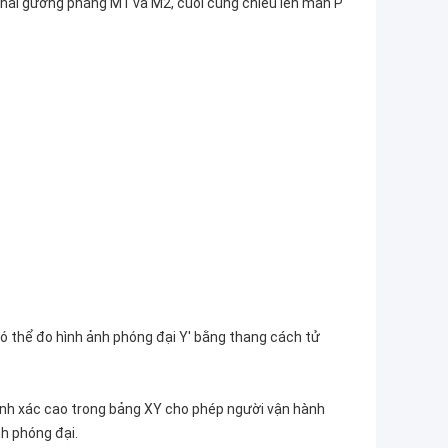
a hai gương phẳng M1 và M2, cuối cùng chiếu lên màn P
có thể đo hình ảnh phóng đại Y' bằng thang cách tử
ính xác cao trong bảng XY cho phép người vận hành
nh phóng đại.