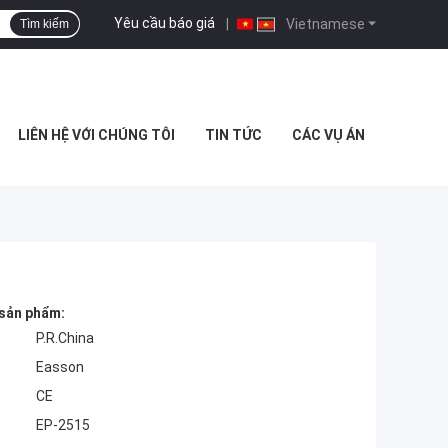
Yêu cầu báo giá
|
Vietnamese
Tìm kiếm
LIÊN HỆ VỚI CHÚNG TÔI
TIN TỨC
CÁC VỤ ÁN
 sản phẩm:
P.R.China
Easson
CE
EP-2515