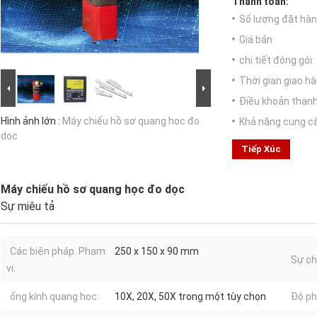
Thanh toán:
Số lượng đặt hàng
Giá bán:
chi tiết đóng gói:
Thời gian giao hà
Điều khoản thanh
Hình ảnh lớn :
Máy chiếu hồ sơ quang học đo
Khả năng cung c
dọc
Tiếp Xúc
Máy chiếu hồ sơ quang học đo dọc
Sự miêu tả
Các biện pháp. Phạm
250 x 150 x 90 mm
Sự ch
vi:
ống kính quang học:
10X, 20X, 50X trong một tùy chọn
Độ ph