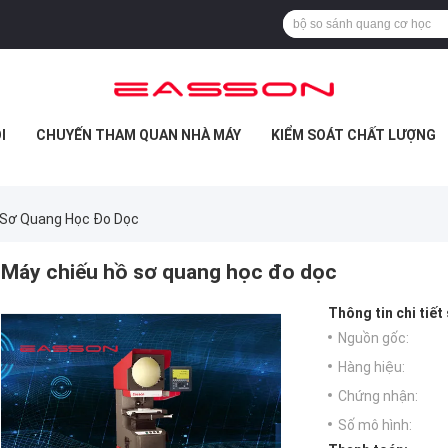
I
CHUYẾN THAM QUAN NHÀ MÁY
KIỂM SOÁT CHẤT LƯỢNG
 Sơ Quang Học Đo Dọc
Máy chiếu hồ sơ quang học đo dọc
Thông tin chi tiết
Nguồn gốc:
Hàng hiệu:
Chứng nhận:
Số mô hình: