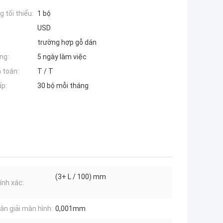
 tối thiểu:
1 bộ
USD
trường hợp gỗ dán
ng:
5 ngày làm việc
 toán:
T / T
ấp:
30 bộ mỗi tháng
(3+ L / 100) mm
ính xác:
ân giải màn hình:
0,001mm