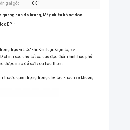
ân giải góc:
0,01
ơ quang học đo lường
,
Máy chiếu hồ sơ dọc
dọc EP-1
g trục vít, Cơ khí, Kim loại, Điện tử, v.v.
D chính xác cho tất cả các đặc điểm hình học phổ
ể được in ra để xử lý dữ liệu thêm.
ch thước quan trọng trong chế tạo khuôn và khuôn,