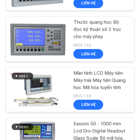
LIÊN HỆ
CHUYẾN
THAM
Thước quang học Bộ
QUAN
23
đọc kỹ thuật số 3 trục
NHÀ
cho máy phay
Bộ mã hóa tuyến
MOQ:1 bộ
MÁY
tính quy mô thủy
LIÊN HỆ
tinh
KIỂM
Màn hình LCD Máy tiện
SOÁT
Máy mài Máy tiện Quang
học Mã hóa tuyến tính
CHẤT
15
MOQ:1 bộ
LƯỢNG
Bộ mã hóa tuyến
LIÊN HỆ
tính vi mô
LIÊN
Easson 50 - 1000 mm
HỆ
Lcd Dro Digital Readout
Glass Scale Bộ mã hóa