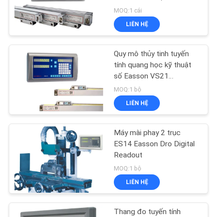
VỚI
tuyến tính
MOQ:1 cái
CHÚNG
LIÊN HỆ
TÔI
16
Hệ thống đọc kỹ
Quy mô thủy tinh tuyến
TIN
tính quang học kỹ thuật
thuật số
số Easson VS21
TỨC
0,001mm IP65
MOQ:1 bộ
LIÊN HỆ
CÁC
VỤ
Máy mài phay 2 trục
16
ÁN
ES14 Easson Dro Digital
Readout
Đọc vị trí kỹ thuật số
MOQ:1 bộ
SƠ
LIÊN HỆ
ĐỒ
TRANG
Thang đo tuyến tính