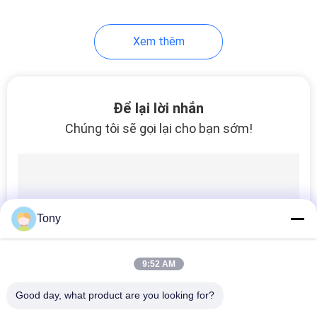
10
Xem thêm
Cân kính tuyến tính
Để lại lời nhắn
Chúng tôi sẽ gọi lại cho bạn sớm!
17
Đọc kỹ thuật số 2
Tony
trục
9:52 AM
Good day, what product are you looking for?