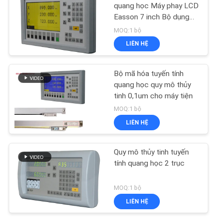
quang học Máy phay LCD
WEB
Easson 7 inch Bộ dụng
11
cụ thả
MOQ:1 bộ
PRIVACY
Bộ mã hóa tuyến
LIÊN HỆ
POLICY
tính tuyệt đối
Bộ mã hóa tuyến tính
quang học quy mô thủy
tinh 0,1um cho máy tiện
MOQ:1 bộ
LIÊN HỆ
21
Đọc kỹ thuật số 3
Quy mô thủy tinh tuyến
tính quang học 2 trục
trục
MOQ:1 bộ
LIÊN HỆ