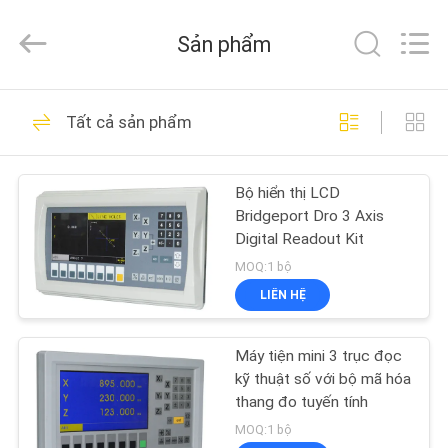
2020
-
2026
Sản phẩm
Zhuhai
Easson
Measurement
Technology
Ltd..
TRANG
29
All
Tất cả sản phẩm
Rights
CHỦ
Reserved.
Bộ mã hóa tỷ lệ
tuyến tính
Bộ hiển thị LCD
CÁC
Bridgeport Dro 3 Axis
SẢN
Digital Readout Kit
PHẨM
MOQ:1 bộ
LIÊN HỆ
31
VỀ
Bộ mã hóa tuyến
Máy tiện mini 3 trục đọc
CHÚNG
kỹ thuật số với bộ mã hóa
tính quang học
TÔI
thang đo tuyến tính
MOQ:1 bộ