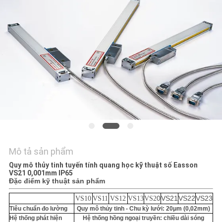
VỚI
CHÚNG
TÔI
TIN
TỨC
CÁC
VỤ
ÁN
Mô tả sản phẩm
Quy mô thủy tinh tuyến tính quang học kỹ thuật số Easson
VS21 0,001mm IP65
SƠ
Đặc điểm kỹ thuật sản phẩm
ĐỒ
0
VS21
VS22
VS23
VS10
VS11
VS12
VS13
VS2
Tiêu chuẩn đo lường
Quy mô thủy tinh - Chu kỳ lưới: 20μm (0,02mm)
TRANG
Hệ thống phát hiện
Hệ thống hồng ngoại truyền: chiều dài sóng