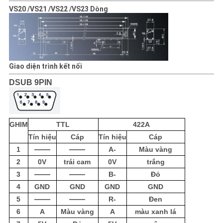
VS
20 /
VS
21 /
VS
22 /
VS
23 Dòng
Giao diện trình kết nối
DSUB 9PIN
GHIM
TTL
422A
Tín hiệu
Cáp
Tín hiệu
Cáp
——
——
1
A-
Màu vàng
2
0V
trái cam
0V
trắng
——
——
3
B-
Đỏ
4
GND
GND
GND
GND
——
——
5
R-
Đen
6
A
Màu vàng
A
màu xanh lá