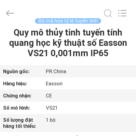
2020
-
2026
Zhuhai
Easson
Bộ mã hóa tỷ lệ tuyến tính
Measurement
Technology
Ltd..
Quy mô thủy tinh tuyến tính
TRANG
All
Rights
quang học kỹ thuật số Easson
CHỦ
Reserved.
VS21 0,001mm IP65
CÁC
SẢN
Nguồn gốc:
P.R.China
PHẨM
Hàng hiệu:
Easson
Chứng nhận:
CE
VỀ
Số mô hình:
VS21
CHÚNG
Số lượng đặt
1 bộ
TÔI
hàng tối thiểu: