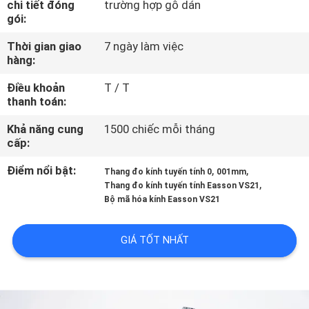
chi tiết đóng
trường hợp gỗ dán
CHUYẾN
gói:
THAM
Thời gian giao
7 ngày làm việc
QUAN
hàng:
NHÀ
Điều khoản
T / T
thanh toán:
MÁY
Khả năng cung
1500 chiếc mỗi tháng
cấp:
KIỂM
SOÁT
Điểm nổi bật:
,
,
Thang đo kính tuyến tính 0
001mm
,
Thang đo kính tuyến tính Easson VS21
CHẤT
Bộ mã hóa kính Easson VS21
LƯỢNG
GIÁ TỐT NHẤT
LIÊN
HỆ