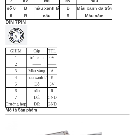
7
5V
Đỏ
5V
nâu
số 8
B
màu xanh lá
B
Màu xanh da trời
9
R
nâu
R
Màu xám
DIN 7PIN
GHIM
Cáp
TTL
1
trái cam
0V
2
——
——
3
Màu vàng
A
4
màu xanh lá
B
5
Đỏ
5V
6
nâu
R
7
Đất
GND
Trường hợp
Đất
GND
Mô tả Sản phẩm