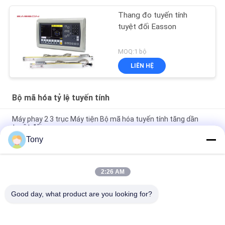
Thang đo tuyến tính
tuyệt đối Easson
MOQ:1 bộ
LIÊN HỆ
Bộ mã hóa tỷ lệ tuyến tính
Máy phay 2 3 trục Máy tiện Bộ mã hóa tuyến tính tăng dần
tuyệt đối
Tony
Màn hình LCD Cnc có độ chính xác cao Bộ mã hóa tỷ lệ tuyến
tính 0,005mm 1um
2:26 AM
Bộ mã hóa quy mô tuyến tính bằng laser cho máy mài Cnc Máy
tiện phay quang
Good day, what product are you looking for?
Danh mục phổ biến
Tất cả