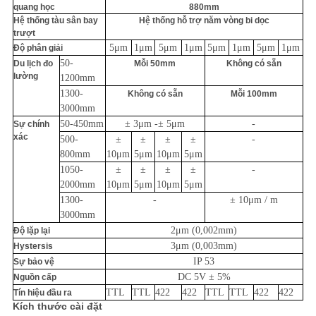
quang học
880mm
WEB
Hệ thống tàu sân bay
Hệ thống hỗ trợ năm vòng bi dọc
trượt
5μm
1μm
5μm
1μm
5μm
1μm
5μm
1μm
Độ phân giải
PRIVACY
50-
Du lịch đo
Mỗi 50mm
Không có sẵn
lường
POLICY
1200mm
1300-
Không có sẵn
Mỗi 100mm
3000mm
50-450mm
± 3μm -
± 5μm
-
Sự chính
xác
500-
±
±
±
±
-
800mm
10μm
5μm
10μm
5μm
1050-
±
±
±
±
-
2000mm
10μm
5μm
10μm
5μm
1300-
-
± 10μm / m
3000mm
2μm (0,002mm)
Độ lặp lại
3μm (0,003mm)
Hystersis
IP 53
Sự bảo vệ
DC 5V ± 5%
Nguồn cấp
TTL
TTL
422
422
TTL
TTL
422
422
Tín hiệu đầu ra
Kích thước cài đặt