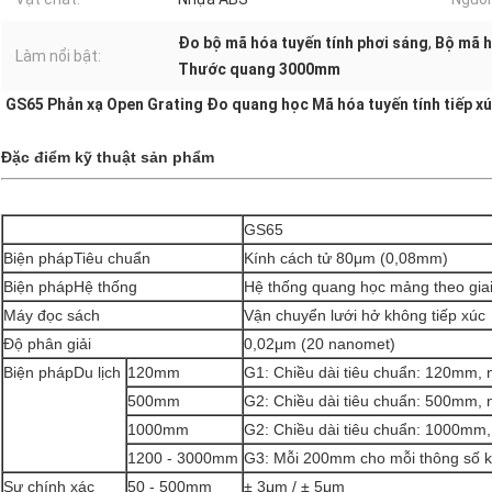
Đo bộ mã hóa tuyến tính phơi sáng
,
Bộ mã h
Làm nổi bật:
Thước quang 3000mm
GS65 Phản xạ Open Grating Đo quang học Mã hóa tuyến tính tiếp x
Đặc điểm kỹ thuật sản phẩm
GS65
Biện phápTiêu chuẩn
Kính cách tử 80μm (0,08mm)
Biện phápHệ thống
Hệ thống quang học mảng theo gia
Máy đọc sách
Vận chuyển lưới hở không tiếp xúc
Độ phân giải
0,02μm (20 nanomet)
Biện phápDu lịch
120mm
G1: Chiều dài tiêu chuẩn: 120mm, 
500mm
G2: Chiều dài tiêu chuẩn: 500mm, 
1000mm
G2: Chiều dài tiêu chuẩn: 1000mm,
1200 - 3000mm
G3: Mỗi 200mm cho mỗi thông số k
Sự chính xác
50 - 500mm
± 3μm / ± 5μm