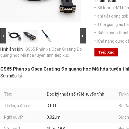
Thanh toán:
Số lượng đặt hàng
chi tiết đóng gói:
Thời gian giao hà
Điều khoản thanh
Khả năng cung c
Hình ảnh lớn :
GS65 Phản xạ Open Grating Đo
Tiếp Xúc
quang học Mã hóa tuyến tính tiếp xúc
GS65 Phản xạ Open Grating Đo quang học Mã hóa tuyến tính
Sự miêu tả
Tên:
Đọc kỹ thuật số tỷ lệ tuyến tính
Từ kh
Tín hiệu đầu ra:
DTTL
Đo đạ
Nghị quyết:
0,02µm
Sự ch
Vật chất:
Nhựa ABS
Nguồn