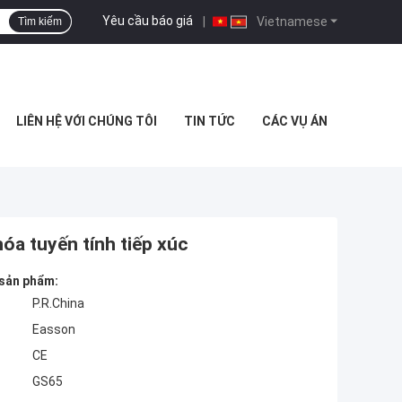
Yêu cầu báo giá
|
Vietnamese
Tìm kiếm
LIÊN HỆ VỚI CHÚNG TÔI
TIN TỨC
CÁC VỤ ÁN
a tuyến tính tiếp xúc
 sản phẩm:
P.R.China
Easson
CE
GS65