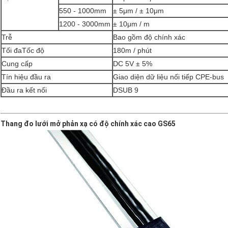
550 - 1000mm
± 5μm / ± 10μm
1200 - 3000mm
± 10μm / m
Trễ
Bao gồm độ chính xác
Tối đaTốc độ
180m / phút
Cung cấp
DC 5V ± 5%
Tín hiệu đầu ra
Giao diện dữ liệu nối tiếp CPE-bus
Đầu ra kết nối
DSUB 9
Thang đo lưới mở phản xạ có độ chính xác cao GS65