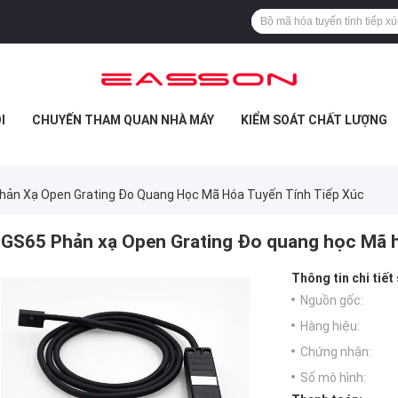
I
CHUYẾN THAM QUAN NHÀ MÁY
KIỂM SOÁT CHẤT LƯỢNG
hản Xạ Open Grating Đo Quang Học Mã Hóa Tuyến Tính Tiếp Xúc
GS65 Phản xạ Open Grating Đo quang học Mã hó
Thông tin chi tiết
Nguồn gốc:
Hàng hiệu:
Chứng nhận:
Số mô hình: