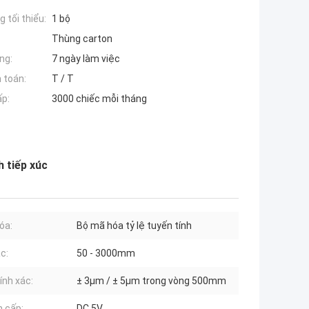
 tối thiểu:
1 bộ
Thùng carton
ng:
7 ngày làm việc
 toán:
T / T
ấp:
3000 chiếc mỗi tháng
 tiếp xúc
óa:
Bộ mã hóa tỷ lệ tuyến tính
c:
50 - 3000mm
ính xác:
± 3μm / ± 5μm trong vòng 500mm
 cấp:
DC 5V